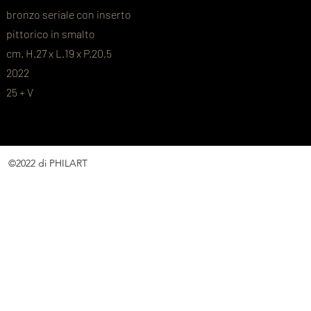
bronzo seriale con inserto
pittorico in smalto
cm. H.27 x L.19 x P.20,5
2022
25 + V
©2022 di PHILART