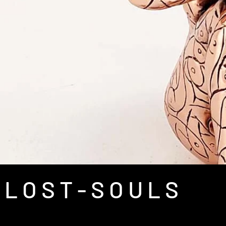
L O S T - S O U L S