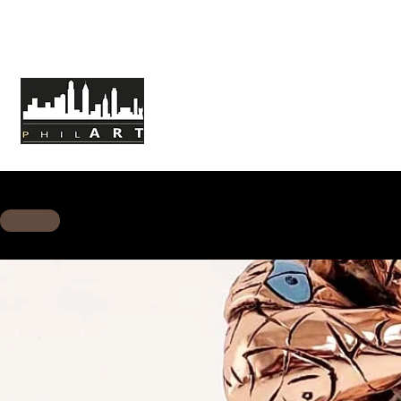
HOME
ABOUT PHILART
MISSION
BACK