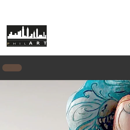
HOME
ABOUT PHILART
MISSION
BACK