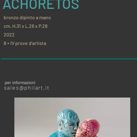
ACHORETOS
bronzo dipinto a mano
cm. H.31 x L.26 x P.28
2022
8 + IV prove d'artista
per informazioni
sales@philart.it