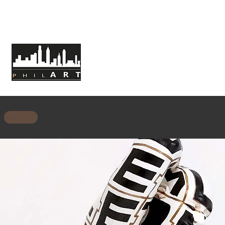
HOME
ABOUT PHILART
MISSION
BACK