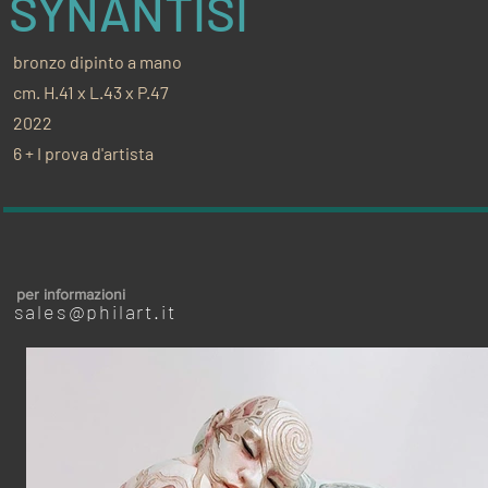
SYNANTISI
bronzo dipinto a mano
cm. H.41 x L.43 x P.47
2022
6 + I prova d'artista
per informazioni
sales@philart.it