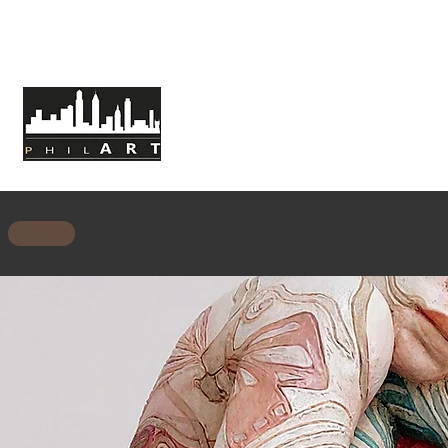
HOME
ABOUT PHILART
MISSION
BACK