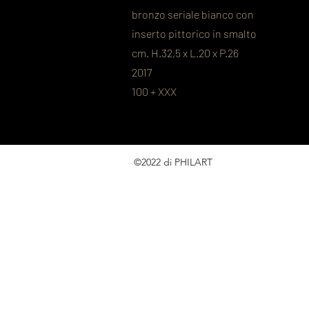
bronzo seriale bianco con
inserto pittorico in smalto
cm. H.32,5 x L.20 x P.26
2017
100 + XXX
©2022 di PHILART