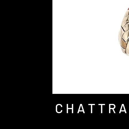
C H A T T R A