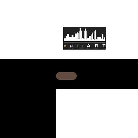
HOME
C
BACK