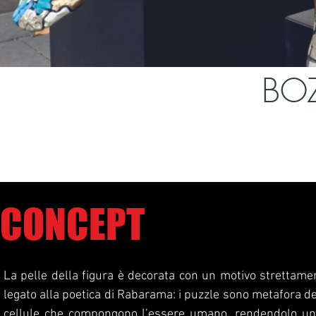
BO
2000
bronzo dipinto / painted bronze
cm. 56 x 87 x H. 170
CONCEPT​​
La pelle della figura è decorata con un motivo strettame
legato alla poetica di Rabarama: i puzzle sono metafora de
cellule che compongono l’essere umano, rendendolo un