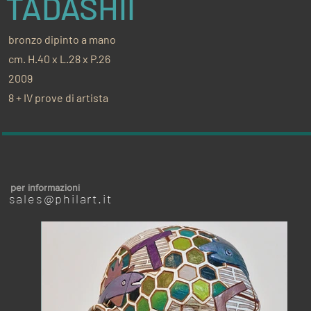
TADASHII
bronzo dipinto a mano
cm. H.40 x L.28 x P.26
2009
8 + IV prove di artista
per informazioni
sales@philart.it