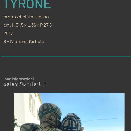
TYRONE
bronzo dipinto a mano
cm. H.31,5 x L.36 x P.27,5
2017
8 + IV prove d'artista
per informazioni
sales@philart.it