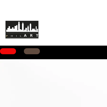
HOME
ABOUT PHILART
MISSION
BACK
POSITANO