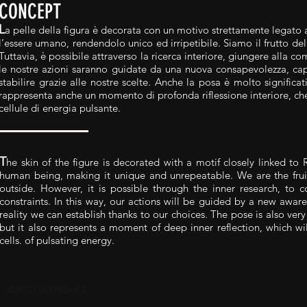
CONCEPT
L
a pelle della figura è decorata con un motivo strettamente legato
l’essere umano, rendendolo unico ed irripetibile. Siamo il frutto della
Tuttavia, è possibile attraverso la ricerca interiore, giungere alla c
le nostre azioni saranno guidate da una nuova consapevolezza, cap
stabilire grazie alle nostre scelte. Anche la posa è molto signific
rappresenta anche un momento di profonda riflessione interiore, che
cellule di energia pulsante.
T
he skin of the figure is decorated with a motif closely linked to
human being, making it unique and unrepeatable. We are the fruit
outside. However, it is possible through the inner research, to 
constraints. In this way, our actions will be guided by a new awar
reality we can establish thanks to our choices. The pose is also very 
but it also represents a moment of deep inner reflection, which w
cells. of pulsating energy.
©2022 di PHILART